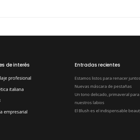
es de interés
Entradas recientes
laje profesional
Estamos listos para renacer junto
Nuevas máscara de pestañas
ica italiana
Un tono delicado, primaveral para
3
nuestros labios
El Blush es el indispensable beaut
ia empresarial