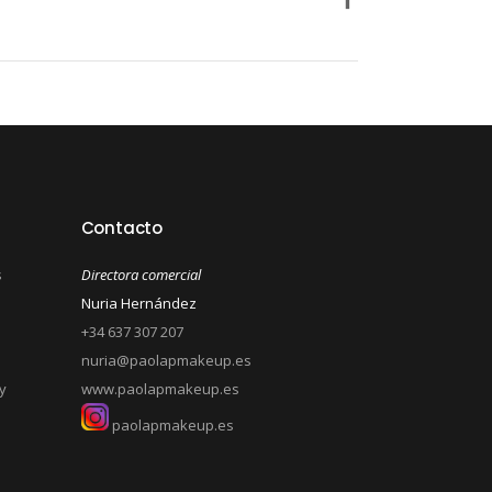
Contacto
s
Directora comercial
Nuria Hernández
+34 637 307 207
nuria@paolapmakeup.es
y
www.paolapmakeup.es
paolapmakeup.es