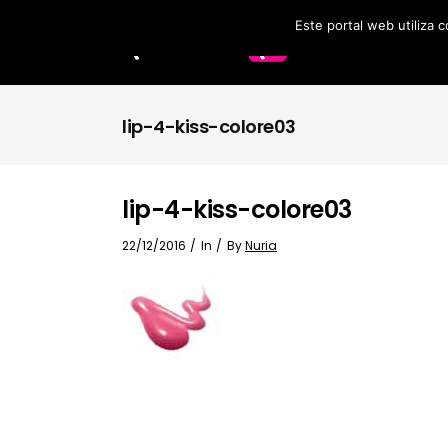
Este portal web utiliza 
Labios
Accesorios
lip-4-kiss-colore03
Brochas
lip-4-kiss-colore03
22/12/2016
In
By
Nuria