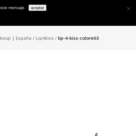
Search
 este mensaje.
aceptar
for:
Colecciones
Contacto
Blog
ll House
keup | España
/
Lip4Kiss
/
lip-4-kiss-colore03