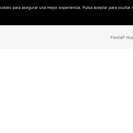
cookies para asegurar una mejor experiencia. Pulsa aceptar para ocultar
Inicio
Sobre mí
Productos
Ojos
Cara
Do
Bakery
PaolaP ma
Brochas
Maquillaje
Eyeliner
Fijador
Mascara
Contouring
Sombras