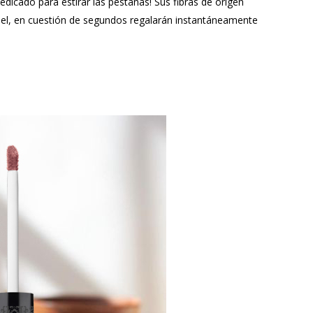
cado para estirar las pestañas! Sus fibras de origen
imel, en cuestión de segundos regalarán instantáneamente