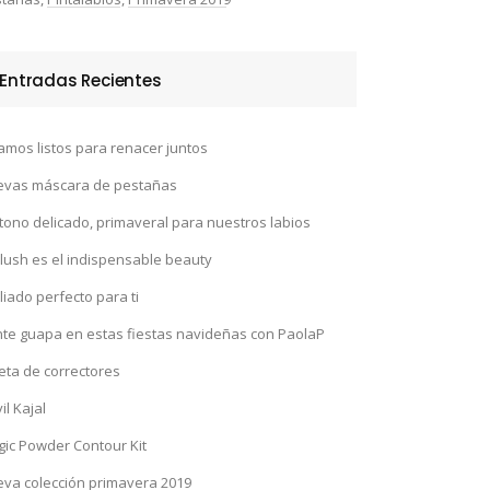
Entradas Recientes
amos listos para renacer juntos
evas máscara de pestañas
tono delicado, primaveral para nuestros labios
Blush es el indispensable beauty
aliado perfecto para ti
te guapa en estas fiestas navideñas con PaolaP
eta de correctores
il Kajal
ic Powder Contour Kit
va colección primavera 2019