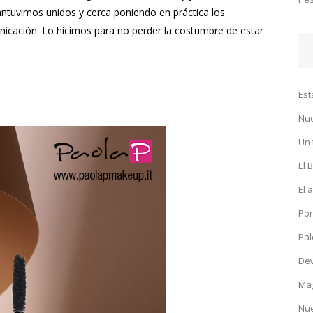
tuvimos unidos y cerca poniendo en práctica los
icación. Lo hicimos para no perder la costumbre de estar
Est
Nu
Un 
El 
El 
Pon
Pal
Dev
Mag
Nue