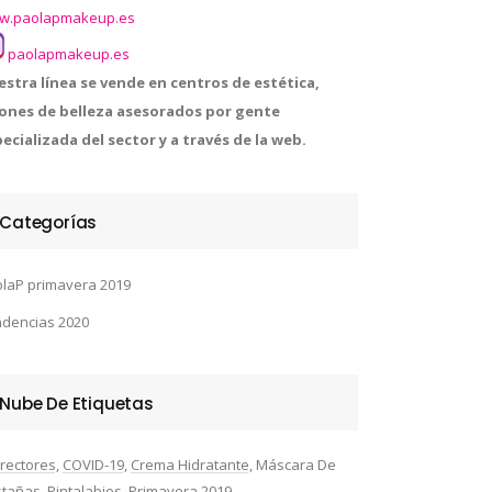
w.paolapmakeup.es
paolapmakeup.es
stra línea se vende en centros de estética,
lones de belleza asesorados por gente
ecializada del sector y a través de la web.
Categorías
laP primavera 2019
dencias 2020
Nube De Etiquetas
rectores
COVID-19
Crema Hidratante
Máscara De
stañas
Pintalabios
Primavera 2019