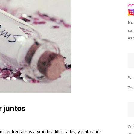
ww
Nue
sa
esp
Pao
Ten
 juntos
Cor
nos enfrentamos a grandes dificultades, y juntos nos
Pe