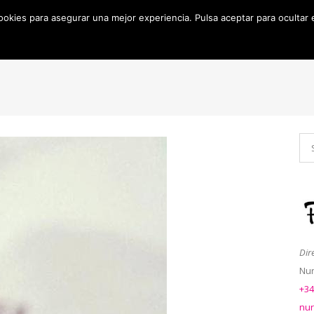
cookies para asegurar una mejor experiencia. Pulsa aceptar para ocultar
Inicio
Sobre mí
Productos
Ojos
Cara
Do
Bakery
Brochas
Maquillaje
Eyeliner
Fijador
Mascara
Contouring
Sombras
Dir
Nu
+34
nu