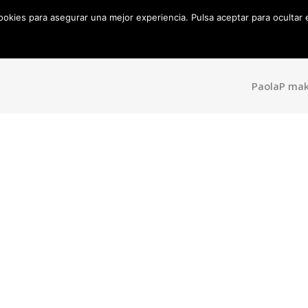
cookies para asegurar una mejor experiencia. Pulsa aceptar para ocultar
Inicio
Sobre mí
Productos
Ojos
Cara
Do
Bakery
PaolaP mak
Brochas
Maquillaje
Eyeliner
Fijador
Mascara
Contouring
Sombras