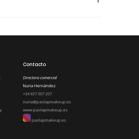
Contacto
s
Directora comercial
Nuria Hernández
+34 637 307 207
nuria@paolapmakeup.es
y
www.paolapmakeup.es
paolapmakeup.es