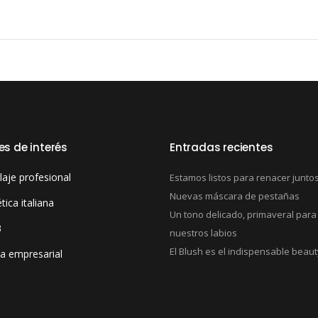
es de interés
Entradas recientes
laje profesional
Estamos listos para renacer junto
Nuevas máscara de pestañas
ica italiana
Un tono delicado, primaveral para
3
nuestros labios
El Blush es el indispensable beaut
ia empresarial