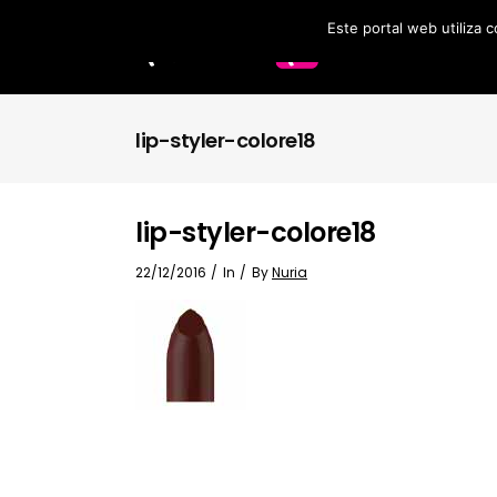
Este portal web utiliza 
Labios
Accesorios
lip-styler-colore18
Brochas
lip-styler-colore18
22/12/2016
In
By
Nuria