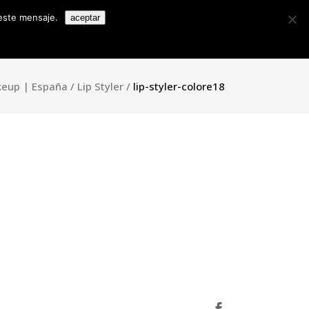
Search
 este mensaje.
aceptar
for:
Colecciones
Contacto
Blog
ll House
eup | España
/
Lip Styler
/
lip-styler-colore18