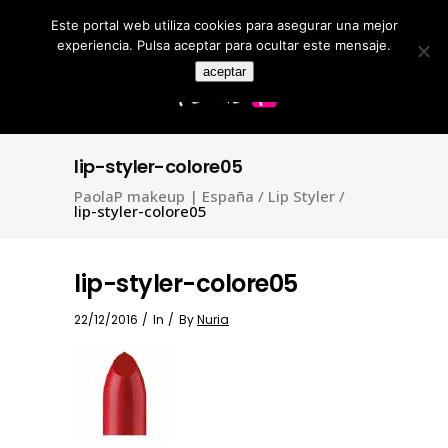
Este portal web utiliza cookies para asegurar una mejor
Search
for:
experiencia. Pulsa aceptar para ocultar este mensaje.
aceptar
lip-styler-colore05
PaolaP makeup | España
/
Lip Styler
/
lip-styler-colore05
lip-styler-colore05
22/12/2016
In
By
Nuria