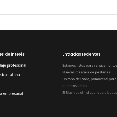
es de interés
Entradas recientes
laje profesional
Estamos listos para renacer junto
Nuevas máscara de pestañas
ica italiana
Un tono delicado, primaveral para
3
nuestros labios
El Blush es el indispensable beaut
ia empresarial