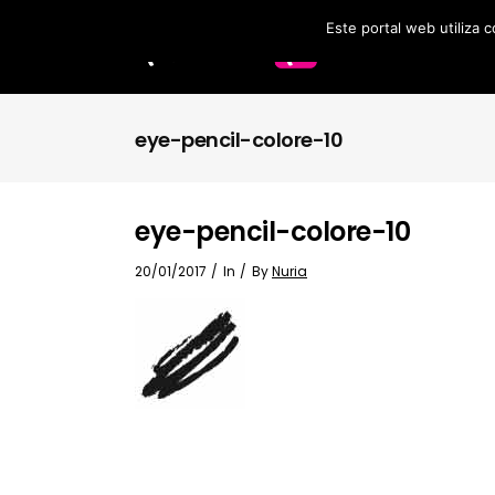
Este portal web utiliza 
Labios
Accesorios
eye-pencil-colore-10
Brochas
eye-pencil-colore-10
20/01/2017
In
By
Nuria