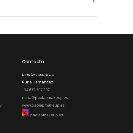
Contacto
s
Directora comercial
Nuria Hernández
+34 637 307 207
nuria@paolapmakeup.es
y
www.paolapmakeup.es
paolapmakeup.es