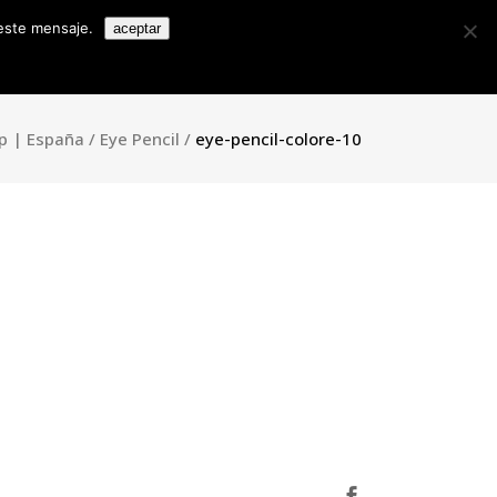
Search
 este mensaje.
aceptar
for:
Colecciones
Contacto
Blog
ll House
p | España
/
Eye Pencil
/
eye-pencil-colore-10