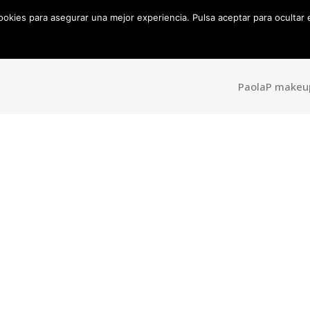
cookies para asegurar una mejor experiencia. Pulsa aceptar para ocultar
Inicio
Sobre mí
Productos
Ojos
Cara
Do
Bakery
PaolaP makeu
Brochas
Maquillaje
Eyeliner
Fijador
Mascara
Contouring
Sombras