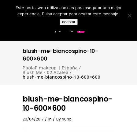
Este portal web utiliza cookies para asegurar una mejor
Search
for:
experiencia. Pulsa aceptar para ocultar este mensaje.
aceptar
blush-me-biancospino-10-
600×600
PaolaP makeup | España
/
Blush Me - 02 Azalea
/
blush-me-biancospino-10-600×600
blush-me-biancospino-
10-600×600
20/04/2017
In
By
Nuria