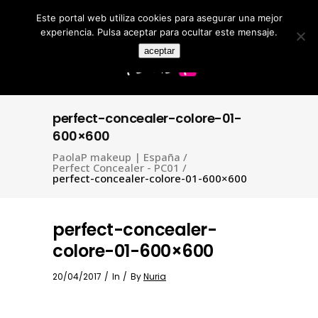
Este portal web utiliza cookies para asegurar una mejor
Search
for:
experiencia. Pulsa aceptar para ocultar este mensaje.
aceptar
perfect-concealer-colore-01-
600×600
PaolaP makeup | España
/
Perfect Concealer - PC01
/
perfect-concealer-colore-01-600×600
perfect-concealer-
colore-01-600×600
20/04/2017
In
By
Nuria