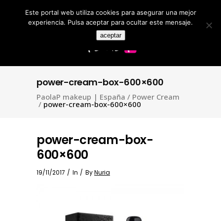
Este portal web utiliza cookies para asegurar una mejor
Search
for:
experiencia. Pulsa aceptar para ocultar este mensaje.
aceptar
power-cream-box-600×600
PaolaP makeup | España
/
Power Cream
/
power-cream-box-600×600
power-cream-box-
600×600
19/11/2017
In
By
Nuria