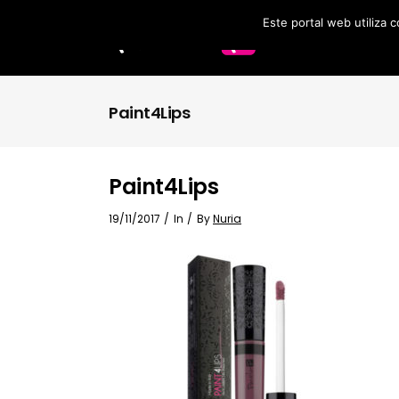
Este portal web utiliza 
Labios
Accesorios
Paint4Lips
Brochas
Paint4Lips
19/11/2017
In
By
Nuria