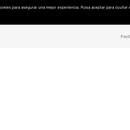
cookies para asegurar una mejor experiencia. Pulsa aceptar para ocultar
Inicio
Sobre mí
Productos
Ojos
Cara
Do
Bakery
Pao
Brochas
Maquillaje
Eyeliner
Fijador
Mascara
Contouring
Sombras