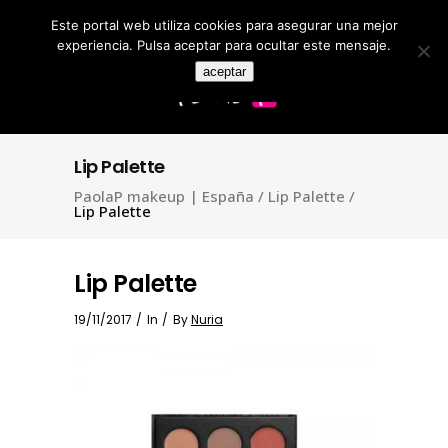
Este portal web utiliza cookies para asegurar una mejor
Search
for:
experiencia. Pulsa aceptar para ocultar este mensaje.
aceptar
Lip Palette
PaolaP makeup | España
/
Lip Palette
/
Lip Palette
Lip Palette
19/11/2017
In
By
Nuria