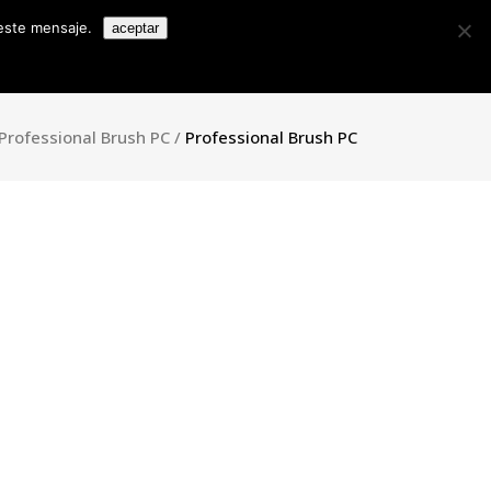
Search
 este mensaje.
aceptar
for:
Colecciones
Contacto
Blog
ll House
Professional Brush PC
/
Professional Brush PC