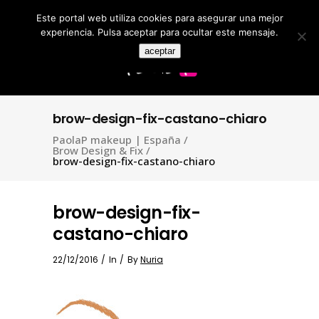
Este portal web utiliza cookies para asegurar una mejor
Search
for:
experiencia. Pulsa aceptar para ocultar este mensaje.
aceptar
brow-design-fix-castano-chiaro
PaolaP makeup | España
/
Brow Design & Fix
/
brow-design-fix-castano-chiaro
brow-design-fix-
castano-chiaro
22/12/2016
In
By
Nuria