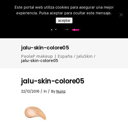
Este portal web utiliza cookies para asegurar una mejor
Search
for:
experiencia. Pulsa aceptar para ocultar este mensaje.
aceptar
jalu-skin-colore05
PaolaP makeup | España
/
JaluSkin
/
jalu-skin-colore05
jalu-skin-colore05
22/12/2016
In
By
Nuria