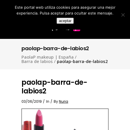
Este portal web utiliza cookies para asegurar una mejor
Search
for:
experiencia. Pulsa aceptar para ocultar este mensaje.
aceptar
paolap-barra-de-labios2
PaolaP makeup | España
/
Barra de labios
/
paolap-barra-de-labios2
paolap-barra-de-
labios2
03/06/2019
In
By
Nuria