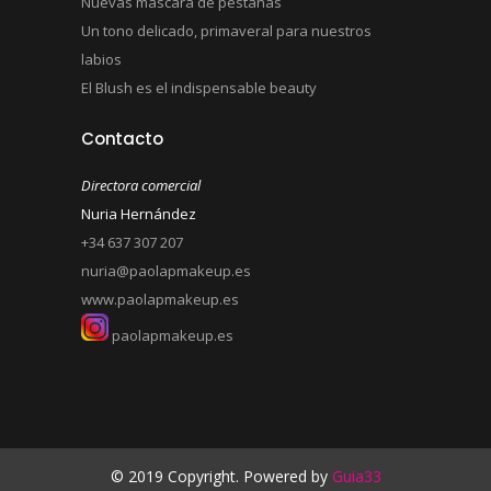
Nuevas máscara de pestañas
Un tono delicado, primaveral para nuestros
labios
El Blush es el indispensable beauty
Contacto
Directora comercial
Nuria Hernández
+34 637 307 207
nuria@paolapmakeup.es
www.paolapmakeup.es
paolapmakeup.es
© 2019 Copyright. Powered by
Guia33