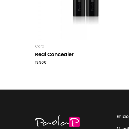
Este producto tiene múltiples variantes. Las opciones se pueden elegir en la página de producto
Cara
Real Concealer
19,90
€
Enlac
Maquil