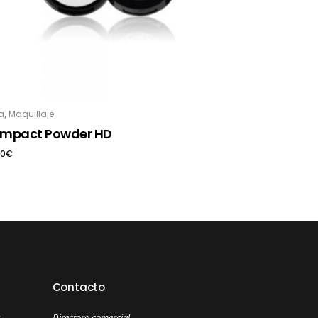
,
a
Maquillaje
mpact Powder HD
90
€
Contacto
s
Directora comercial