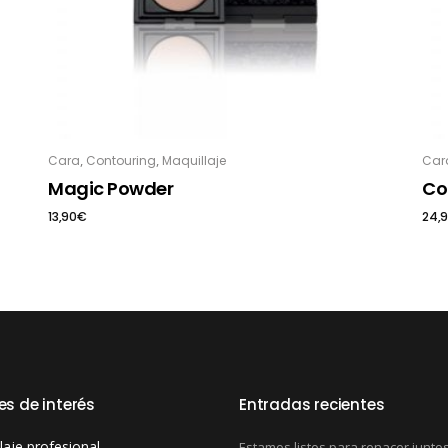
,
,
Cara
Contouring
Maquillaje
Car
Magic Powder
Co
13,90
€
24,
es de interés
Entradas recientes
laje profesional
Estamos listos para renacer junto