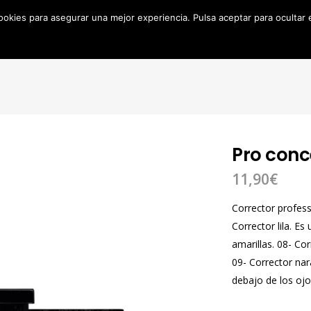
cookies para asegurar una mejor experiencia. Pulsa aceptar para ocultar
Inicio
Sobre mí
Productos
Ojos
Cara
Do
Bakery
Brochas
Maquillaje
Eyeliner
Fijador
Mascara
Contouring
Sombras
Pro conc
11,90
€
Corrector profes
Corrector lila. Es
amarillas. 08- Cor
09- Corrector nar
debajo de los ojo