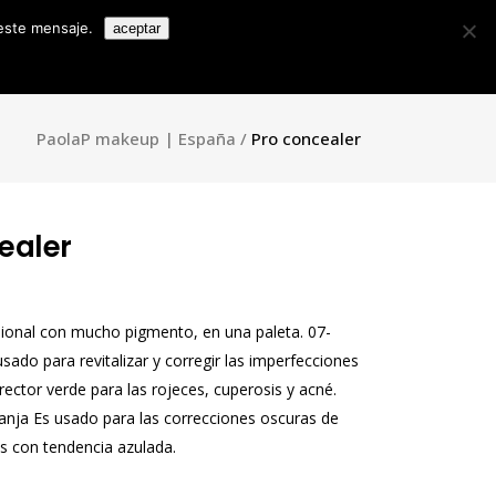
Search
 este mensaje.
aceptar
for:
Colecciones
Contacto
Blog
ll House
PaolaP makeup | España
/
Pro concealer
ealer
sional con mucho pigmento, en una paleta. 07-
 usado para revitalizar y corregir las imperfecciones
rector verde para las rojeces, cuperosis y acné.
anja Es usado para las correcciones oscuras de
s con tendencia azulada.